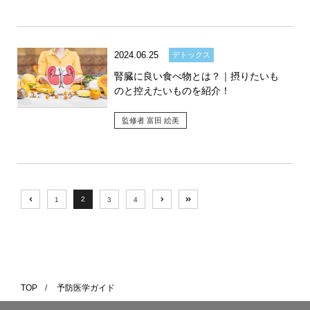
2024.06.25
デトックス
腎臓に良い食べ物とは？｜摂りたいも
のと控えたいものを紹介！
監修者 富田 絵美
2
1
3
4
TOP
/
予防医学ガイド