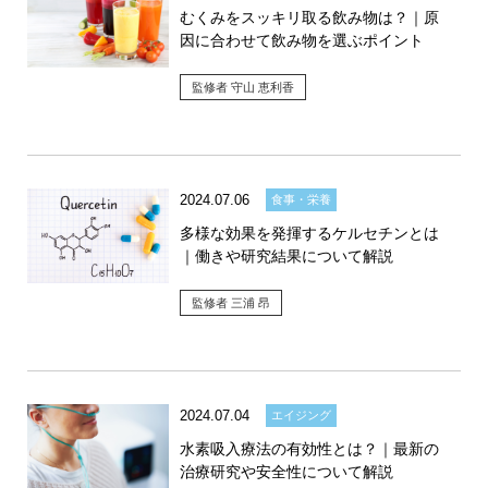
むくみをスッキリ取る飲み物は？｜原
因に合わせて飲み物を選ぶポイント
監修者 守山 恵利香
2024.07.06
食事・栄養
多様な効果を発揮するケルセチンとは
｜働きや研究結果について解説
監修者 三浦 昂
2024.07.04
エイジング
水素吸入療法の有効性とは？｜最新の
治療研究や安全性について解説