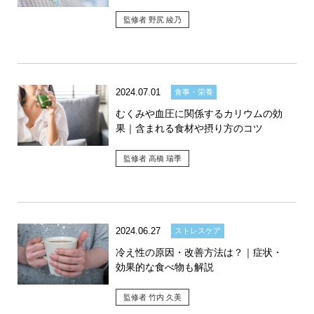
監修者 野尻 綾乃
2024.07.01
食事・栄養
むくみや血圧に関係するカリウムの効
果｜含まれる食材や摂り方のコツ
監修者 高橋 瑞季
2024.06.27
ストレスケア
冷え性の原因・改善方法は？｜症状・
効果的な食べ物も解説
監修者 竹内 久美