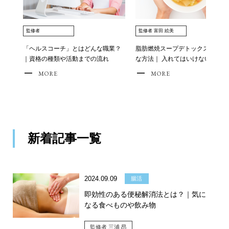
監修者
監修者 富田 絵美
「ヘルスコーチ」とはどんな職業？
脂肪燃焼スープデトックスの効果
｜資格の種類や活動までの流れ
な方法｜ 入れてはいけない野菜
MORE
MORE
新着記事一覧
2024.09.09
腸活
即効性のある便秘解消法とは？｜気に
なる食べものや飲み物
監修者 三浦 昂