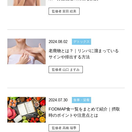
監修者 富田 絵美
2024.08.02
デトックス
老廃物とは？｜リンパに溜まっている
サインや排出する方法
監修者 山口 ますみ
2024.07.30
食事・栄養
FODMAP食一覧をまとめて紹介｜摂取
時のポイントや注意点とは
監修者 高橋 瑞季