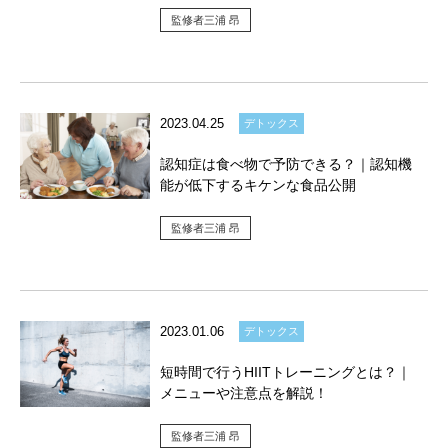
監修者三浦 昂
2023.04.25
デトックス
認知症は食べ物で予防できる？｜認知機
能が低下するキケンな食品公開
監修者三浦 昂
2023.01.06
デトックス
短時間で行うHIITトレーニングとは？｜
メニューや注意点を解説！
監修者三浦 昂