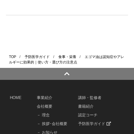
TOP
/
予防医学ガイド
/
食事・栄養
/
エゴマ油は認知症やアレ
ルギーに効果的｜使い方・選び方の注意点
HOME
事業紹介
講師・監修者
会社概要
書籍紹介
－ 理念
認定コーチ
－ 挨拶･会社概要
予防医学ガイド
－ お知らせ