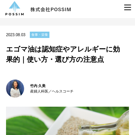
2023.08.03
食事・栄養
エゴマ油は認知症やアレルギーに効
果的｜使い方・選び方の注意点
竹内 久美
産婦人科医／ヘルスコーチ