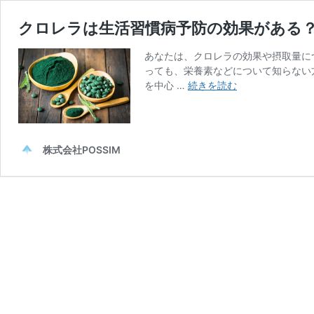
クロレラは生活習慣病予防の効果がある
あなたは、クロレラの効果や摂取量に
っても、栄養素などについて知らない
ク
を中心 …
続きを読む
ロ
レ
ラ
は
株式会社POSSIM
生
活
習
慣
病
予
防
の
効
果
が