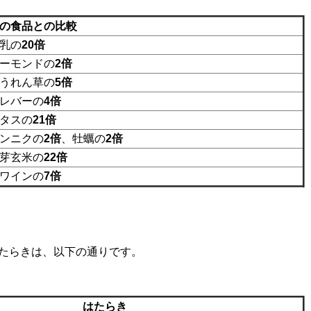
の食品との比較
乳の
20倍
ーモンドの
2倍
うれん草の
5倍
レバーの
4倍
タスの
21倍
ンニクの
2倍
、牡蠣の
2倍
芽玄米の
22倍
ワインの
7倍
たらきは、以下の通りです。
はたらき