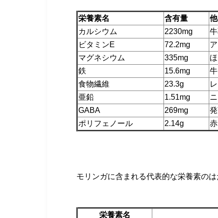
栄養素名
含有量
他
カルシウム
2230mg
牛
ビタミンE
72.2mg
ア
マグネシウム
335mg
ほ
鉄
15.6mg
牛
食物繊維
23.3g
レ
亜鉛
1.51mg
ニ
GABA
269mg
発
ポリフェノール
2.14g
赤
モリンガに含まれる代表的な栄養素のは
栄養素名