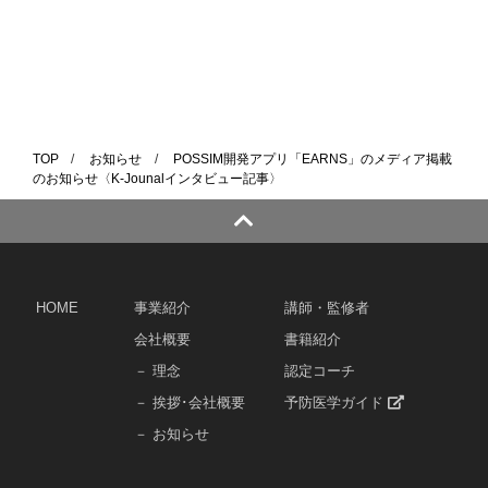
TOP
/
お知らせ
/
POSSIM開発アプリ「EARNS」のメディア掲載
のお知らせ〈K-Jounalインタビュー記事〉
HOME
事業紹介
講師・監修者
会社概要
書籍紹介
－ 理念
認定コーチ
－ 挨拶･会社概要
予防医学ガイド
－ お知らせ